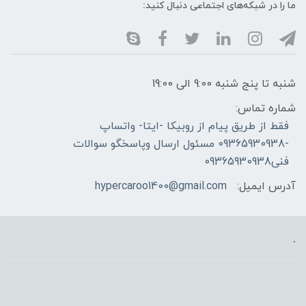
ما را در شبکه‌های اجتماعی دنبال کنید:
شنبه تا پنج شنبه 9:00 الی 19:00
شماره تماس:
فقط از طریق پیام از روبیکا -ایتا- واتساپ
-09365930938 مسئول ارسال وپاسخگو سوالات
فنی09365930938
آدرس ایمیل:
hypercaroo1400@gmail.com
.