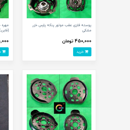
پوسته فلزی عقب موتور پنکه پارس خزر
مهره 
مشکی
(فابری
450,000 تومان
40,000 ت
خرید
خرید