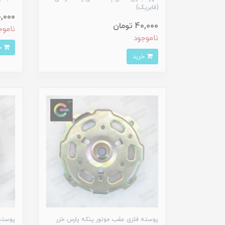
(فابریک)
180,000 
40,000 تومان
ناموج
ناموجود
خرید
خرید
پوسته فلزی عقب موتور پنکه پارس خزر
پوسته 