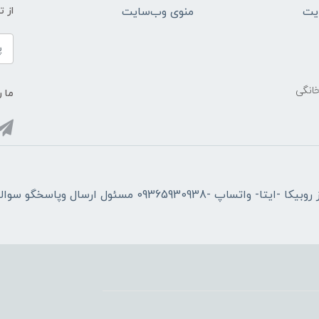
یت
منوی وب‌سایت
از 
خانگی
ما ر
فقط از طریق پیام از روبیکا -ایتا- واتساپ -09365930938 مسئول ارسال وپاسخگو