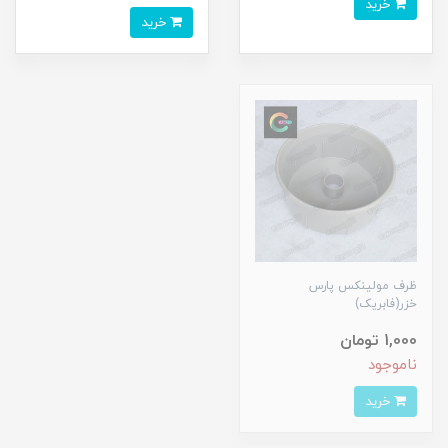
خرید
خرید
ظرف مولینکس پارس
خزر(فابریک)
1,000 تومان
ناموجود
خرید