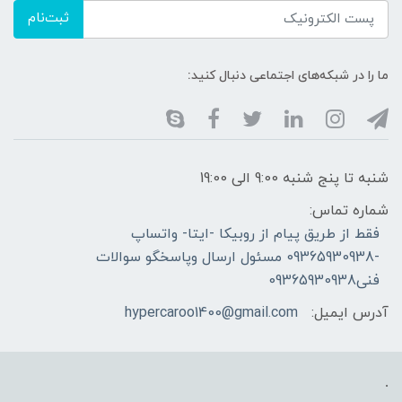
ثبت‌نام
ما را در شبکه‌های اجتماعی دنبال کنید:
شنبه تا پنج شنبه 9:00 الی 19:00
شماره تماس:
فقط از طریق پیام از روبیکا -ایتا- واتساپ
-09365930938 مسئول ارسال وپاسخگو سوالات
فنی09365930938
آدرس ایمیل:
hypercaroo1400@gmail.com
.