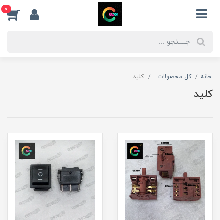
0
خانه
کل محصولات
کلید
کلید