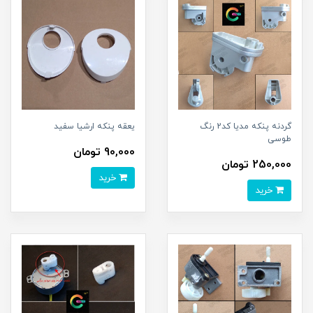
گردنه پنکه مدیا کد2 رنگ
یعقه پنکه ارشیا سفید
طوسی
90,000 تومان
250,000 تومان
خرید
خرید