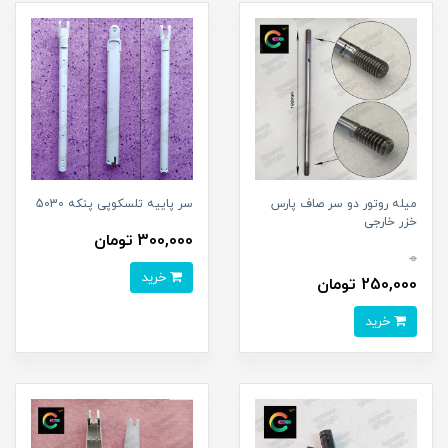
میله روتور دو سر صاف پارس
سر پاییه تلسکوپی پنکه 5030
خزر خارجی
300,000 تومان
0
خرید
250,000 تومان
خرید