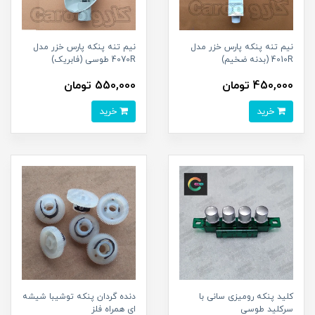
نیم تنه پنکه پارس خزر مدل
نیم تنه پنکه پارس خزر مدل
4010R (بدنه ضخیم)
4070R طوسی (فابریک)
450,000 تومان
550,000 تومان
خرید
خرید
کلید پنکه رومیزی سانی با
دنده گردان پنکه توشیبا شیشه
سرکلید طوسی
ای همراه فلز