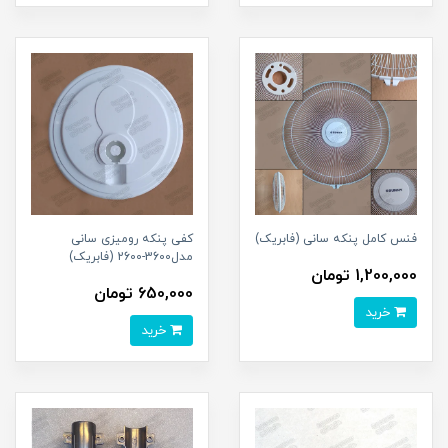
فنس کامل پنکه سانی (فابریک)
کفی پنکه رومیزی سانی
مدل3600-2600 (فابریک)
1,200,000 تومان
650,000 تومان
خرید
خرید