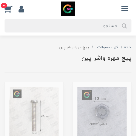
0
خانه
کل محصولات
پیچ-مهره-واشر-پین
پیچ-مهره-واشر-پین