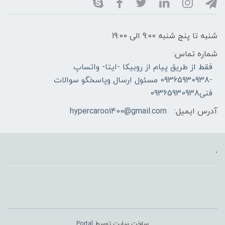
شنبه تا پنج شنبه 9:00 الی 19:00
شماره تماس:
فقط از طریق پیام از روبیکا -ایتا- واتساپ
-09365930938 مسئول ارسال وپاسخگو سوالات
فنی09365930938
آدرس ایمیل:
hypercaroo1400@gmail.com
.
ساخت سایت توسط
Portal