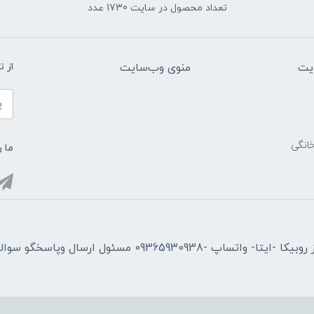
تعداد محصول در سایت 1730 عدد
یت
منوی وب‌سایت
از 
خانگی
ما ر
فقط از طریق پیام از روبیکا -ایتا- واتساپ -09365930938 مسئول ارسال وپاسخگو