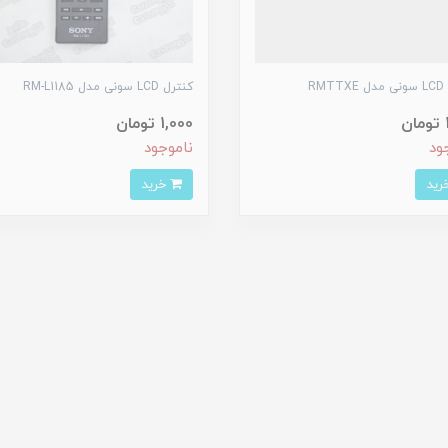
RM
کنترل LCD سونی مدل RM-L1185
ن
1,000 تومان
ود
ناموجود
خرید