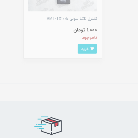
کنترل LCD سونی RMT-TX100E
1,000 تومان
ناموجود
خرید