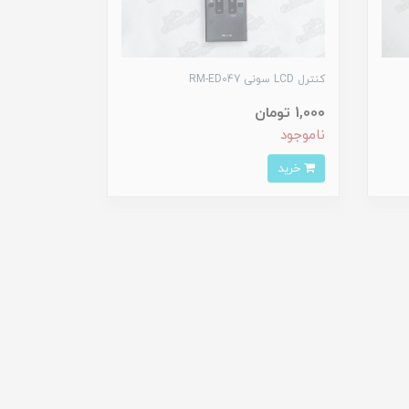
کنترل LCD سونی RM-ED047
1,000 تومان
ناموجود
خرید