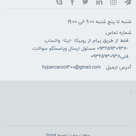
شنبه تا پنج شنبه 9:00 الی 19:00
شماره تماس:
فقط از طریق پیام از روبیکا -ایتا- واتساپ
-09365930938 مسئول ارسال وپاسخگو سوالات
فنی09365930938
آدرس ایمیل:
hypercaroo1400@gmail.com
.
ساخت سایت توسط
Portal