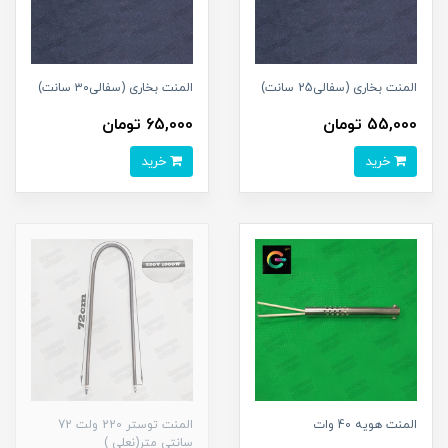
المنت بخاری (سفالی25 سانت)
المنت بخاری (سفالی۳۰ سانت)
55,000 تومان
65,000 تومان
خرید
خرید
المنت هویه 40 وات
المنت توستر 220 ولت 72
سانتی متر(نعلی )