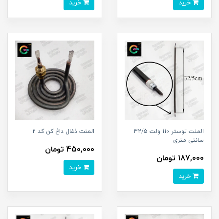
خرید
خرید
المنت توستر 110 ولت 32/5
المنت ذغال داغ کن کد 2
سانتی متری
450,000 تومان
187,000 تومان
خرید
خرید