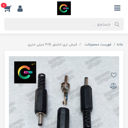
0
خانه
فهرست محصولات
فیش نری ادابتور 3/5 میلی متری