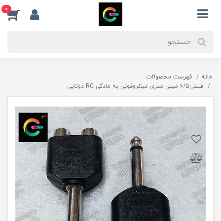
0
خانه
فهرست محصولات
فیش6/5 میلی متری میکروفونی به مادگی RC دوتایی