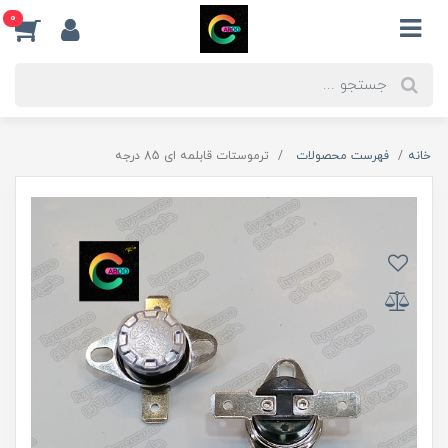
0
خانه
فهرست محصولات
ترموستات قابلمه ای 85 درجه