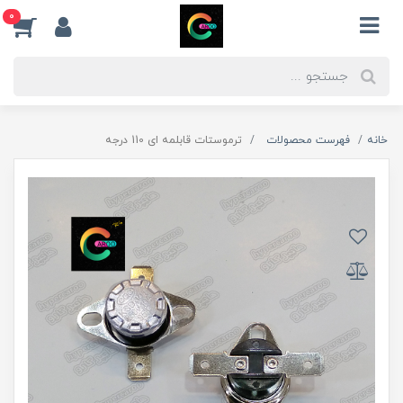
0
خانه
فهرست محصولات
ترموستات قابلمه ای 110 درجه