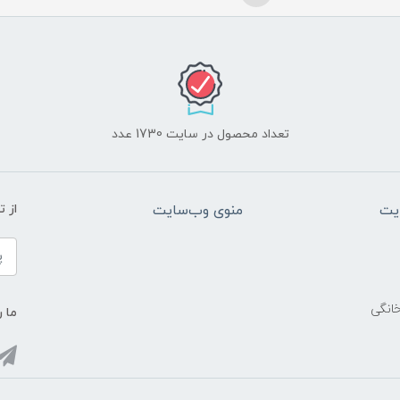
تعداد محصول در سایت 1730 عدد
یت
منوی وب‌سایت
از 
خانگی
ما ر