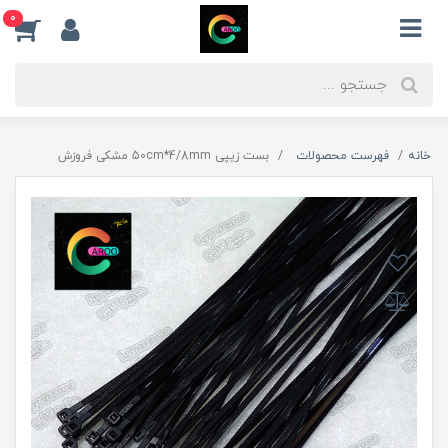
0
خانه
فهرست محصولات
بست زیپی 50cm*4/8mm مشکی فروزش