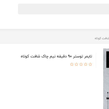
تایمر توستر 90 دقیقه نیم چاک شافت کوتاه