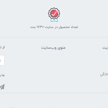
تعداد محصول در سایت 1730 عدد
یت
منوی وب‌سایت
از 
خانگی
ما ر