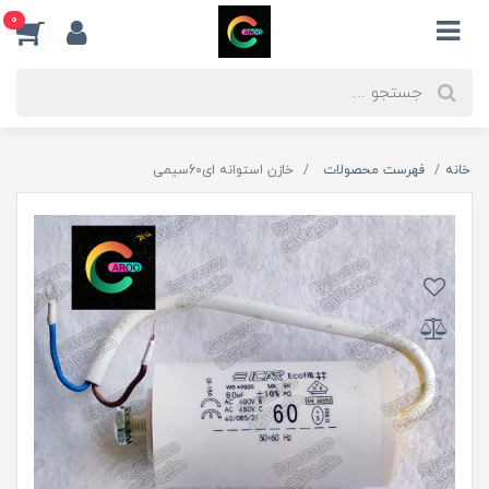
0
خانه
فهرست محصولات
خازن استوانه ای60سیمی