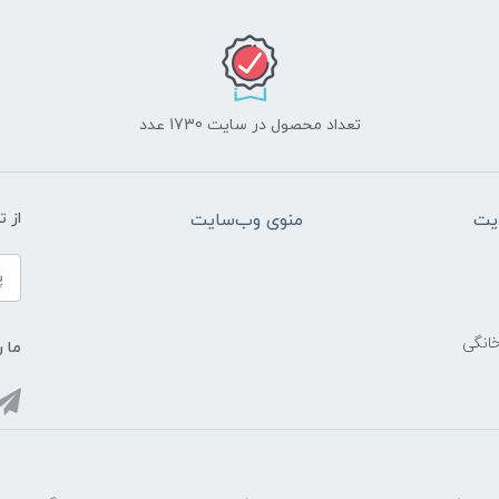
تعداد محصول در سایت 1730 عدد
یت
منوی وب‌سایت
از 
خانگی
ما ر