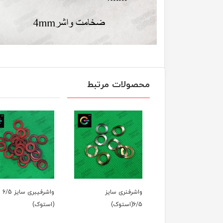
محصولات مرتبط
واشرفنری سایز
واشرفیبری سایز 6/5
6/5(استوک)
(استوک)