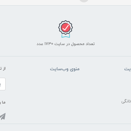
تعداد محصول در سایت 1730 عدد
یت
منوی وب‌سایت
از 
خانگی
ما ر