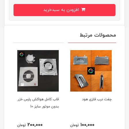
افزودن به سبدخرید
محصولات مرتبط
قاب کامل هواکش پارس خزر
ست 6تایی شانه موزر
بدون موتور سایز 10
80,000
200,000
1
تومان
تومان
تومان