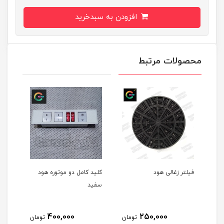
افزودن به سبدخرید
محصولات مرتبط
فیلتر زغالی هود
کلید کامل دو موتوره هود
سفید
400,000
250,000
مان
تومان
تومان