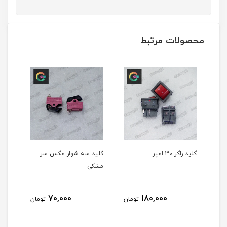
محصولات مرتبط
موش
کلید راکر 30 امپر
کلید سه شوار مکس سر
کلید
مشکی
70,000
180,000
مان
تومان
تومان