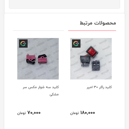
محصولات مرتبط
ر 30 امپر
کلید سه شوار مکس سر
کلید سشوار مکس قر
مشکی
70,000
70,000
180,000
تومان
تومان