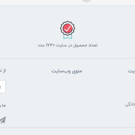
تعداد محصول در سایت 1730 عدد
یت
منوی وب‌سایت
از 
خانگی
ما ر