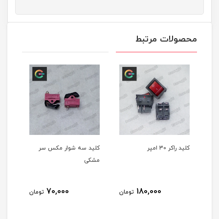
محصولات مرتبط
کلید راکر 30 امپر
کلید سه شوار مکس سر
کلید س
مشکی
70,000
180,000
تومان
تومان