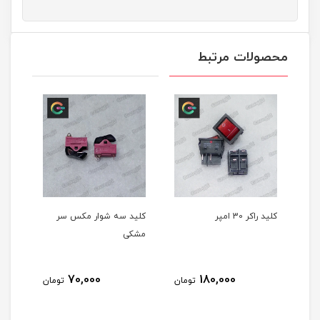
محصولات مرتبط
د راکر 30 امپر
کلید سه شوار مکس سر
کلید سشوار مکس
مشکی
,000
70,000
180,000
تومان
تومان