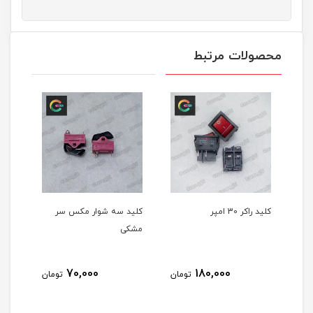
محصولات مرتبط
موش
کلید راکر 30 امپر
کلید سه شوار مکس سر
کلید
مشکی
70,000
180,000
مان
تومان
تومان