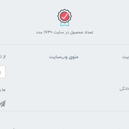
تعداد محصول در سایت 1730 عدد
یت
منوی وب‌سایت
از 
خانگی
ما ر