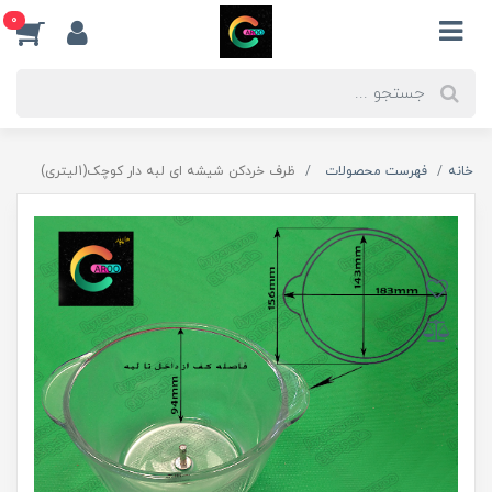
0
خانه
فهرست محصولات
ظرف خردکن شیشه ای لبه دار کوچک(1لیتری)