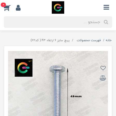
0
خانه
فهرست محصولات
پیچ سایز 6 ارتفاء 43 ( کد22)