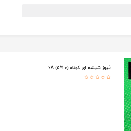
فیوز شیشه ای کوتاه (20*5) 6A