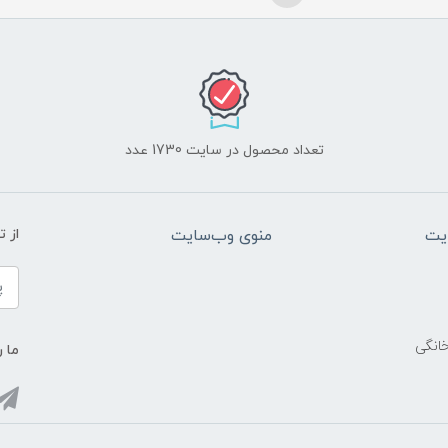
تعداد محصول در سایت 1730 عدد
یت
منوی وب‌سایت
از 
خانگی
ما ر