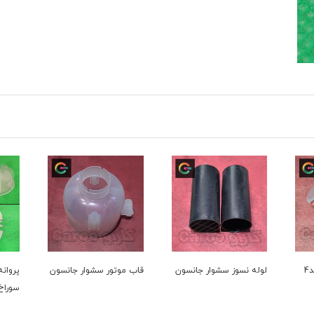
نسون
قاب موتور سشوار جانسون
پروانه سشوار سنگین
باد 
سوراخ 4