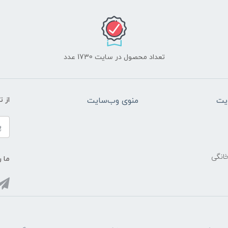
تعداد محصول در سایت 1730 عدد
یت
منوی وب‌سایت
از 
خانگی
ما ر