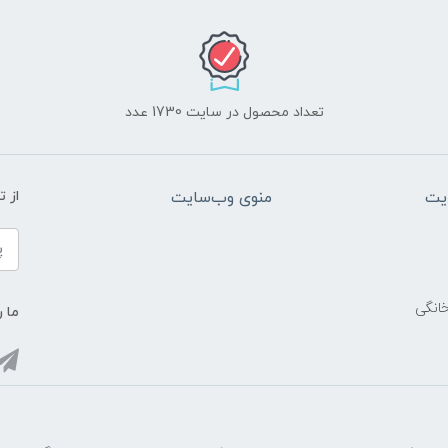
تعداد محصول در سایت 1730 عدد
یت
منوی وب‌سایت
از 
خانگی
ما ر