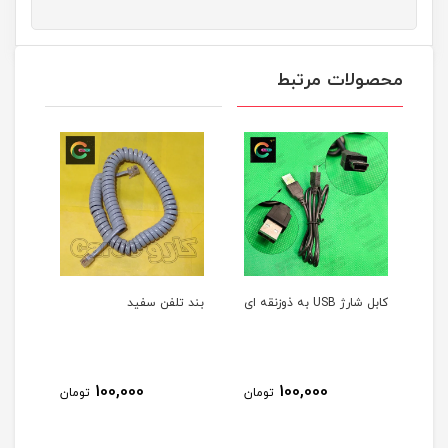
محصولات مرتبط
 ای
بند تلفن سفید
سیم تلفن سفید4 متری
120,000
100,000
100,000
تومان
تومان
تو