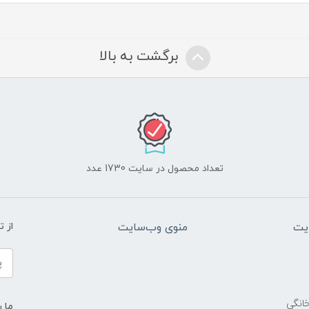
برگشت به بالا
تعداد محصول در سایت 1730 عدد
یت
منوی وب‌سایت
از 
خانگی
ما ر