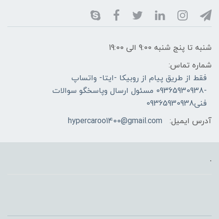
شنبه تا پنج شنبه 9:00 الی 19:00
شماره تماس:
فقط از طریق پیام از روبیکا -ایتا- واتساپ
-09365930938 مسئول ارسال وپاسخگو سوالات
فنی09365930938
آدرس ایمیل:
hypercaroo1400@gmail.com
.