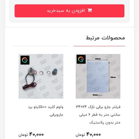
افزودن به سبدخرید
محصولات مرتبط
فیلتر جارو برقی نازک 24×34
ولوم کلید 500کیلو برد
حلقه
سانتی متر به قطر 6 میلی
جاروبرقی
متر بدون پلاستیک
40,000
40,000
مان
تومان
تومان