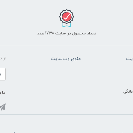
تعداد محصول در سایت 1730 عدد
یت
منوی وب‌سایت
از 
خانگی
ما ر