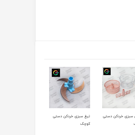
سبزی خردکن دستی
کاردک سبزی خرد کن
لامپ سیگنال سماور