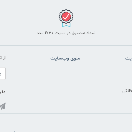
تعداد محصول در سایت 1730 عدد
یت
منوی وب‌سایت
از 
خانگی
ما ر