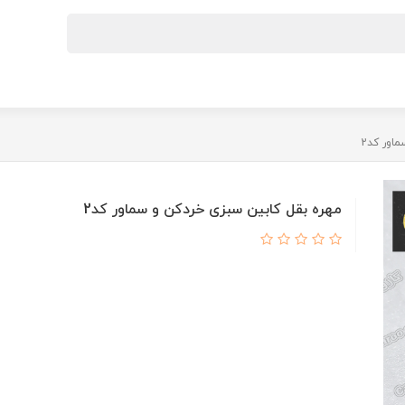
اور کد2
مهره بقل کابین سبزی خردکن و سماور کد2