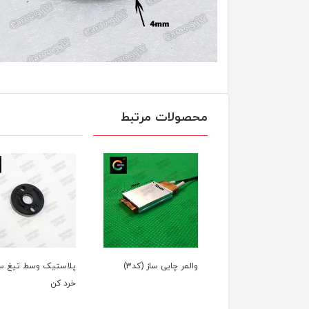
محصولات مرتبط
مر چایی ساز (کد3)
پلاستیک وسط تیغ سبزی
دسته سبزی خرد کن
خرد کن
دستی کوچک(ارسال ر
رندوم)