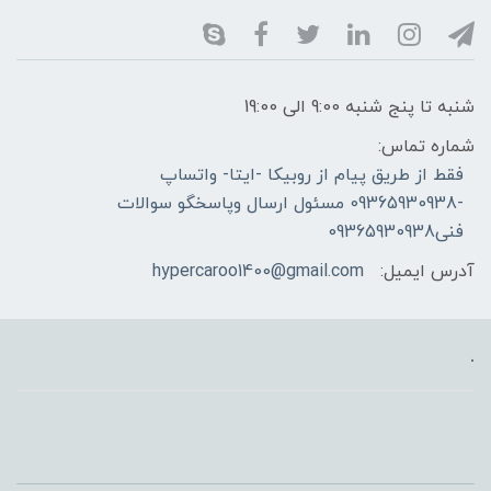
شنبه تا پنج شنبه 9:00 الی 19:00
شماره تماس:
فقط از طریق پیام از روبیکا -ایتا- واتساپ
-09365930938 مسئول ارسال وپاسخگو سوالات
فنی09365930938
آدرس ایمیل:
hypercaroo1400@gmail.com
.