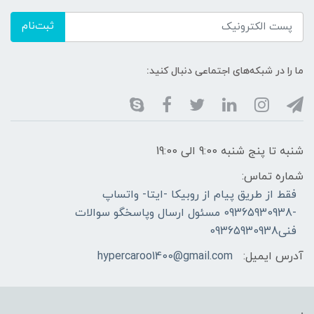
ثبت‌نام
ما را در شبکه‌های اجتماعی دنبال کنید:
شنبه تا پنج شنبه 9:00 الی 19:00
شماره تماس:
فقط از طریق پیام از روبیکا -ایتا- واتساپ
-09365930938 مسئول ارسال وپاسخگو سوالات
فنی09365930938
آدرس ایمیل:
hypercaroo1400@gmail.com
.