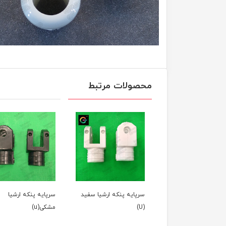
محصولات مرتبط
 پنکه سانی
سرپایه پنکه ارشیا سفید
سرپایه پنکه ارشیا
(U)
مشکی(u)