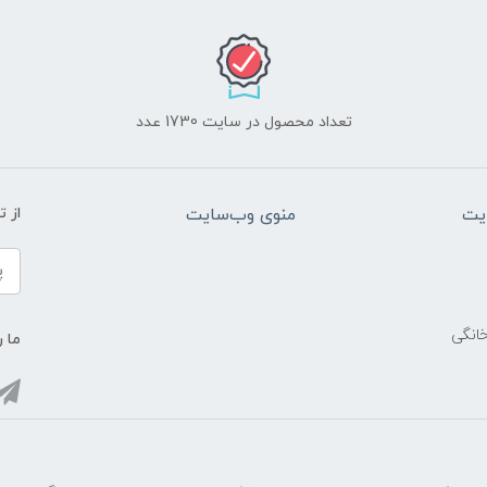
تعداد محصول در سایت 1730 عدد
یت
منوی وب‌سایت
از 
خانگی
ما ر