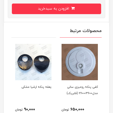
افزودن به سبدخرید
محصولات مرتبط
کفی پنکه رومیزی سانی
یعقه پنکه ارشیا مشکی
نگه 
مدل3600-2600 (فابریک)
تلسک
90,000
650,000
مان
تومان
تومان