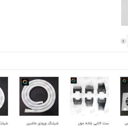
س
ست 6تایی شانه موزر
شیلنگ ورودی ماشین
شیلنگ