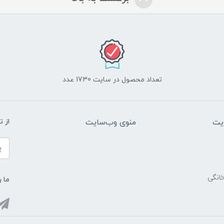
تعداد محصول در سایت 1730 عدد
یت
منوی وب‌سایت
از 
خانگی
ما ر