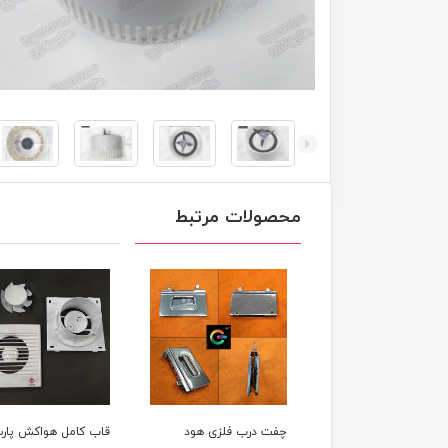
محصولات مرتبط
ن درب پلاستیکی جارو
چفت درب فلزی هود
قاب کامل هواکش پار