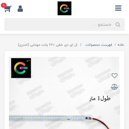
0
خانه
فهرست محصولات
ال ای دی خطی 220 ولت مهتابی (۱متری)