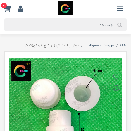
0
خانه
فهرست محصولات
بوش پلاستیکی زیر تیغ خردکن(کد5)