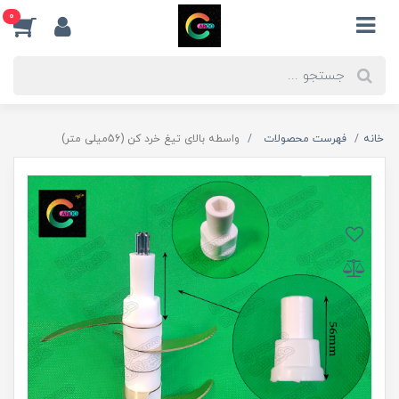
0
خانه
فهرست محصولات
واسطه بالای تیغ خرد کن (56میلی متر)