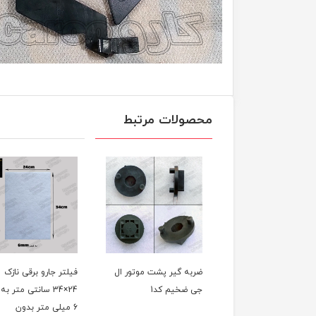
محصولات مرتبط
 جارو سطلی
ضربه گیر پشت موتور ال
فیلتر جارو برقی نازک
جی ضخیم کد1
24×34 سانتی متر به
6 میلی متر بدون