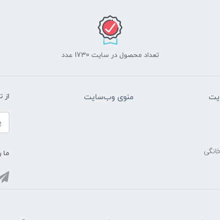
تعداد محصول در سایت 1730 عدد
یت
منوی وب‌سایت
از 
خانگی
ما ر